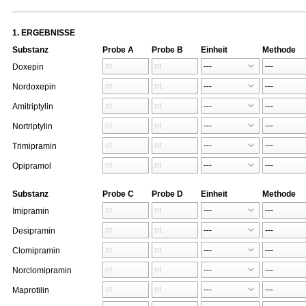
1. ERGEBNISSE
Substanz
Probe A
Probe B
Einheit
Methode
Doxepin
Nordoxepin
Amitriptylin
Nortriptylin
Trimipramin
Opipramol
Substanz
Probe C
Probe D
Einheit
Methode
Imipramin
Desipramin
Clomipramin
Norclomipramin
Maprotilin