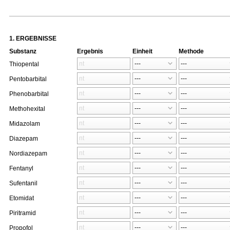
1. ERGEBNISSE
Substanz
Ergebnis
Einheit
Methode
Thiopental
Pentobarbital
Phenobarbital
Methohexital
Midazolam
Diazepam
Nordiazepam
Fentanyl
Sufentanil
Etomidat
Piritramid
Propofol