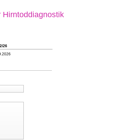
 Hirntoddiagnostik
2/26
9.2026