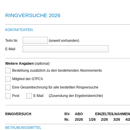
RINGVERSUCHE 2026
KONTAKTDATEN
Teiln.Nr.
(soweit vorhanden)
E-Mail
Weitere Angaben
(optional)
Bestellung zusätzlich zu den bestehenden Abonnements
Mitglied der GTFCh
Eine Gesamtrechnung für alle bestellten Ringversuche
(Zusendung der Ergebnisberichte)
Post
E-Mail
RINGVERSUCH
RV-
ABO
EINZELTEILNAHMEN
Nr.
2026
1/26
2/26
3/26
4/
BETÄUBUNGSMITTEL