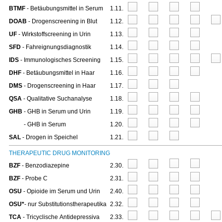
BTMF
- Betäubungsmittel in Serum
1.11.
DOAB
- Drogenscreening in Blut
1.12.
UF
- Wirkstoffscreening in Urin
1.13.
SFD
- Fahreignungsdiagnostik
1.14.
IDS
- Immunologisches Screening
1.15.
DHF
- Betäubungsmittel in Haar
1.16.
DMS
- Drogenscreening in Haar
1.17.
QSA
- Qualitative Suchanalyse
1.18.
GHB
- GHB in Serum und Urin
1.19.
GHB
- GHB in Serum
1.20.
SAL
- Drogen in Speichel
1.21.
THERAPEUTIC DRUG MONITORING
BZF
- Benzodiazepine
2.30.
BZF
- Probe C
2.31.
OSU
- Opioide im Serum und Urin
2.40.
OSU*
- nur Substitutionstherapeutika
2.32.
TCA
- Tricyclische Antidepressiva
2.33.