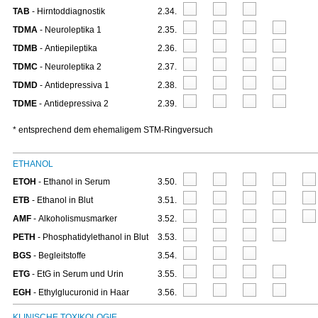
TAB
- Hirntoddiagnostik
2.34.
TDMA
- Neuroleptika 1
2.35.
TDMB
- Antiepileptika
2.36.
TDMC
- Neuroleptika 2
2.37.
TDMD
- Antidepressiva 1
2.38.
TDME
- Antidepressiva 2
2.39.
* entsprechend dem ehemaligem STM-Ringversuch
ETHANOL
ETOH
- Ethanol in Serum
3.50.
ETB
- Ethanol in Blut
3.51.
AMF
- Alkoholismusmarker
3.52.
PETH
- Phosphatidylethanol in Blut
3.53.
BGS
- Begleitstoffe
3.54.
ETG
- EtG in Serum und Urin
3.55.
EGH
- Ethylglucuronid in Haar
3.56.
KLINISCHE TOXIKOLOGIE